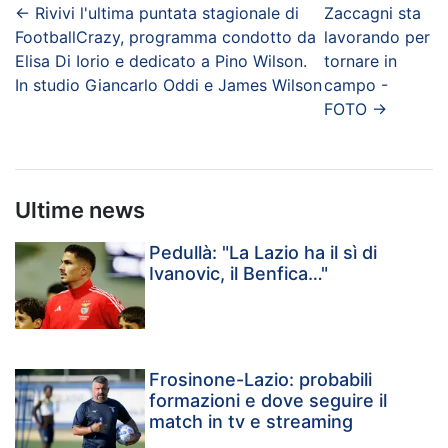
←
Rivivi l'ultima puntata stagionale di
Zaccagni sta
FootballCrazy, programma condotto da
lavorando per
Elisa Di Iorio e dedicato a Pino Wilson.
tornare in
In studio Giancarlo Oddi e James Wilson
campo -
FOTO
→
Ultime news
Pedullà: "La Lazio ha il sì di
Ivanovic, il Benfica…"
Frosinone-Lazio: probabili
formazioni e dove seguire il
match in tv e streaming