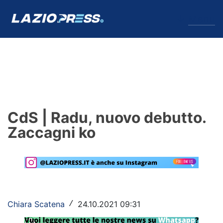
↓
Menu
Lazio
News
CdS | Radu, nuovo debutto.
Formello
Zaccagni ko
Infortuni
Primavera
Calciomercato
Chiara Scatena
24.10.2021 09:31
/
Lazio Women