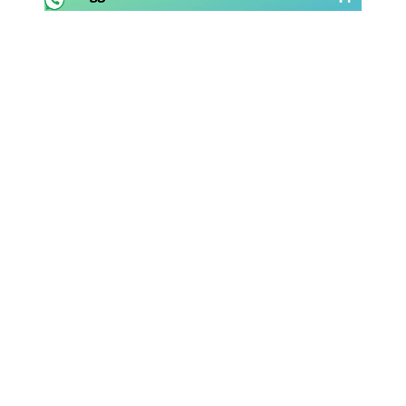
Rassegna Lazio
Social
Calcio
Serie A
Champions League
Europa League
Altri Sport
Formula 1
Tennis
Vela