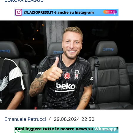
EUROPA LEAGUE
Rassegna Lazio
Social
Calcio
Serie A
Champions League
Europa League
Altri Sport
Formula 1
Tennis
Emanuele Petrucci
29.08.2024 22:50
/
Vela