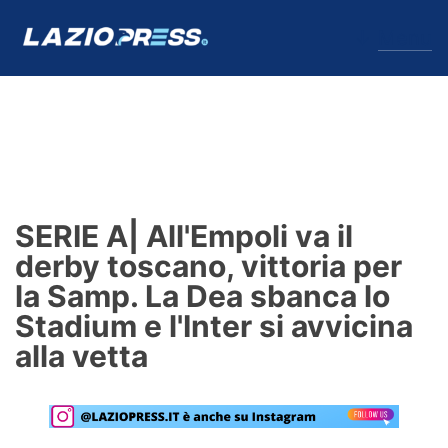
↓
Menu
Lazio
News
SERIE A| All'Empoli va il
Formello
derby toscano, vittoria per
la Samp. La Dea sbanca lo
Infortuni
Stadium e l'Inter si avvicina
Primavera
alla vetta
Calciomercato
Lazio Women