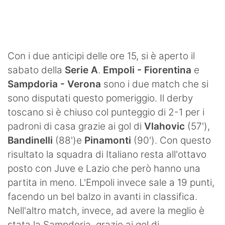
SHOP LAZIO
Contatti
Con i due anticipi delle ore 15, si è aperto il
sabato della
Serie
A
.
Empoli - Fiorentina
e
Sampdoria - Verona
sono i due match che si
sono disputati questo pomeriggio. Il derby
toscano si è chiuso col punteggio di 2-1 per i
padroni di casa grazie ai gol di
Vlahovic
(57'),
Bandinelli
(88')e
Pinamonti
(90'). Con questo
risultato la squadra di Italiano resta all'ottavo
posto con Juve e Lazio che però hanno una
partita in meno. L'Empoli invece sale a 19 punti,
facendo un bel balzo in avanti in classifica.
Nell'altro match, invece, ad avere la meglio è
stata la Sampdoria grazie ai gol di