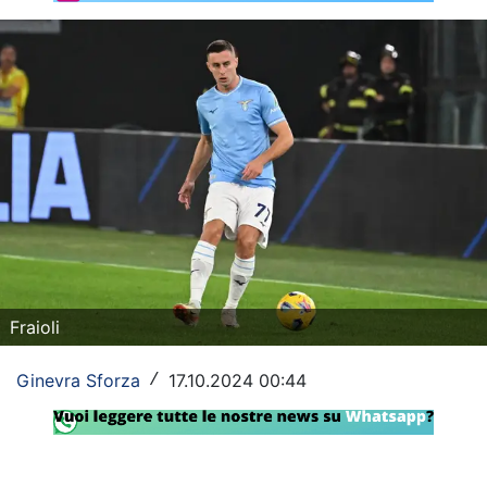
Rassegna Lazio
Social
Calcio
Serie A
Champions League
Europa League
Altri Sport
Fraioli
Formula 1
Ginevra Sforza
17.10.2024 00:44
/
Tennis
Vela