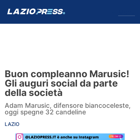
↓
Menu
Lazio
News
Buon compleanno Marusic!
Formello
Gli auguri social da parte
della società
Infortuni
Adam Marusic, difensore biancoceleste,
Primavera
oggi spegne 32 candeline
Calciomercato
LAZIO
Lazio Women