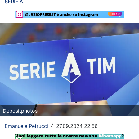
SERIE A
Rassegna Lazio
Social
Calcio
Serie A
Champions League
Europa League
Altri Sport
Formula 1
Depositphotos
Tennis
Emanuele Petrucci
27.09.2024 22:56
/
Vela