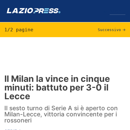
↓
Menu
1/2 pagine
Successivo
→
Lazio
News
Formello
Il Milan la vince in cinque
minuti: battuto per 3-0 il
Infortuni
Lecce
Primavera
Il sesto turno di Serie A si è aperto con
Calciomercato
Milan-Lecce, vittoria convincente per i
rossoneri
Lazio Women