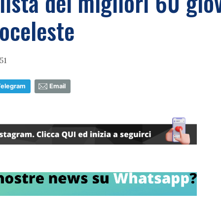
lista dei migliori 60 gio
oceleste
51
Telegram
Email