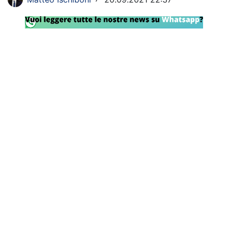
Rassegna Lazio
Social
Calcio
Serie A
Champions League
Europa League
Altri Sport
Formula 1
Tennis
Vela