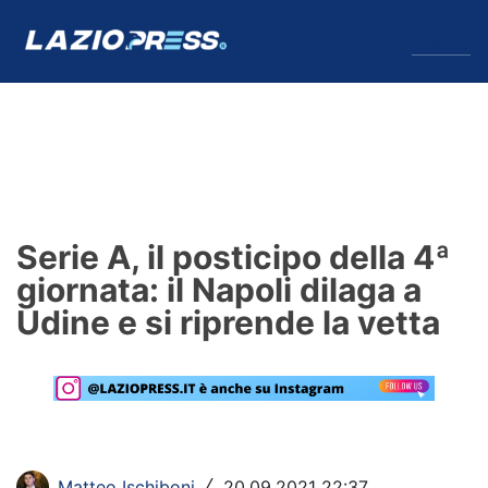
↓
Menu
Lazio
News
Serie A, il posticipo della 4ª
Formello
giornata: il Napoli dilaga a
Udine e si riprende la vetta
Infortuni
Primavera
Calciomercato
Lazio Women
Matteo Ischiboni
20.09.2021 22:37
/