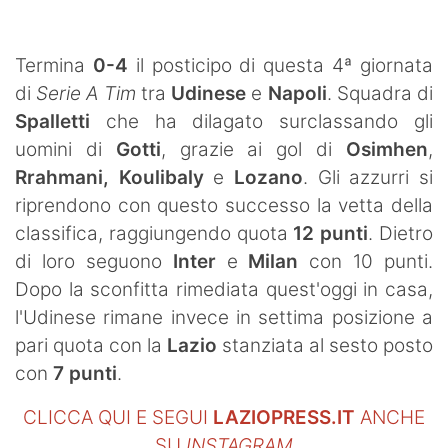
SHOP LAZIO
Contatti
Termina
0-4
il posticipo di questa 4ª giornata
di
Serie A Tim
tra
Udinese
e
Napoli
. Squadra di
Spalletti
che ha dilagato surclassando gli
uomini di
Gotti
, grazie ai gol di
Osimhen
,
Rrahmani,
Koulibaly
e
Lozano
. Gli azzurri si
riprendono con questo successo la vetta della
classifica, raggiungendo quota
12 punti
. Dietro
di loro seguono
Inter
e
Milan
con 10 punti.
Dopo la sconfitta rimediata quest'oggi in casa,
l'Udinese rimane invece in settima posizione a
pari quota con la
Lazio
stanziata al sesto posto
con
7 punti
.
CLICCA QUI E SEGUI
LAZIOPRESS.IT
ANCHE
SU
INSTAGRAM