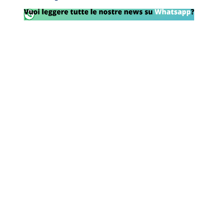
Rassegna Lazio
Social
Calcio
Serie A
Champions League
Europa League
Altri Sport
Formula 1
Tennis
Vela