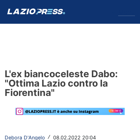
↓
Menu
Lazio
News
L'ex biancoceleste Dabo:
Formello
"Ottima Lazio contro la
Fiorentina"
Infortuni
Primavera
Calciomercato
Lazio Women
Debora D'Angelo
08.02.2022 20:04
/