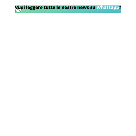
Rassegna Lazio
Social
Calcio
Serie A
Champions League
Europa League
Altri Sport
Formula 1
Tennis
Vela