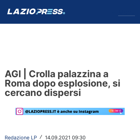
↓
Menu
Lazio
News
AGI | Crolla palazzina a
Formello
Roma dopo esplosione, si
cercano dispersi
Infortuni
Primavera
Calciomercato
Lazio Women
Redazione LP
14.09.2021 09:30
/