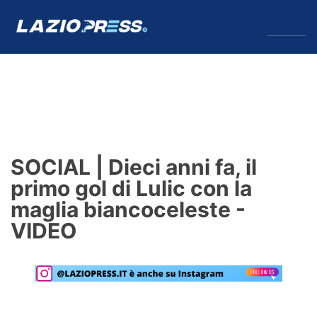
↓
Menu
Lazio
News
SOCIAL | Dieci anni fa, il
Formello
primo gol di Lulic con la
maglia biancoceleste -
Infortuni
VIDEO
Primavera
Calciomercato
Lazio Women