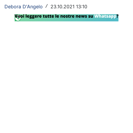
Debora D'Angelo
23.10.2021 13:10
/
Rassegna Lazio
Social
Calcio
Serie A
Champions League
Europa League
Altri Sport
Formula 1
Tennis
Vela