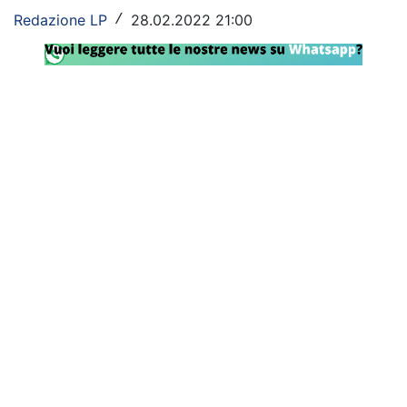
Redazione LP
28.02.2022 21:00
/
Rassegna Lazio
Social
Calcio
Serie A
Champions League
Europa League
Altri Sport
Formula 1
Tennis
Vela