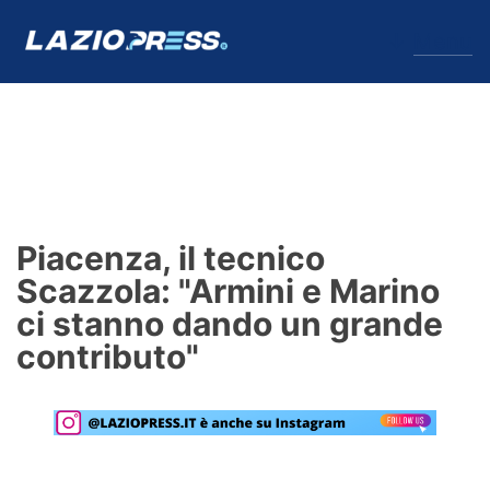
↓
Menu
Lazio
News
Piacenza, il tecnico
Formello
Scazzola: "Armini e Marino
ci stanno dando un grande
Infortuni
contributo"
Primavera
Calciomercato
Lazio Women