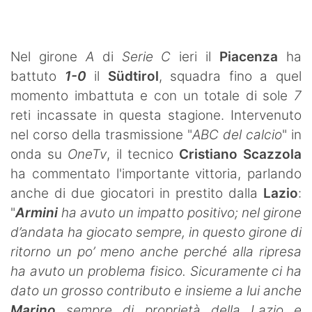
SHOP LAZIO
Contatti
Nel girone
A
di
Serie C
ieri il
Piacenza
ha
battuto
1-0
il
Südtirol
, squadra fino a quel
momento imbattuta e con un totale di sole
7
reti incassate in questa stagione. Intervenuto
nel corso della trasmissione "
ABC del calcio
" in
onda su
OneTv
, il tecnico
Cristiano Scazzola
ha commentato l'importante vittoria, parlando
anche di due giocatori in prestito dalla
Lazio
:
"
Armini
ha avuto un impatto positivo; nel girone
d’andata ha giocato sempre, in questo girone di
ritorno un po’ meno anche perché alla ripresa
ha avuto un problema fisico. Sicuramente ci ha
dato un grosso contributo e insieme a lui anche
Marino
sempre di proprietà della Lazio e