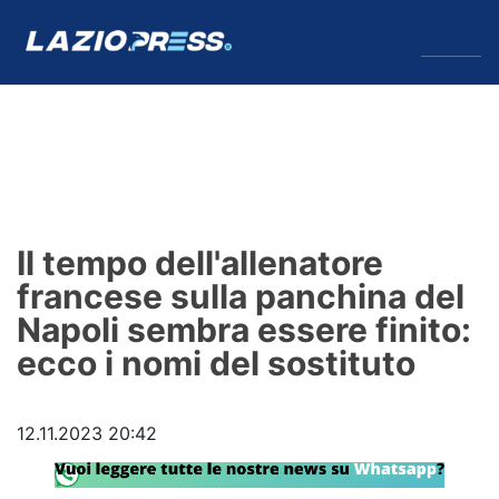
↓
Menu
Lazio
News
Il tempo dell'allenatore
Formello
francese sulla panchina del
Napoli sembra essere finito:
Infortuni
ecco i nomi del sostituto
Primavera
Calciomercato
12.11.2023 20:42
Lazio Women