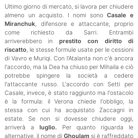
SHOP LAZIO
Ultimo giorno di mercato, si lavora per chiudere
almeno un acquisto. I nomi sono
Casale e
Contatti
Miranchuk
, difensore e attaccante, proprio
come richiesto da Sarri. Entrambi
arriverebbero in
prestito con diritto di
riscatto
, le stesse formule usate per le cessioni
di Vavro e Muriqi. Con l'Atalanta non c'è ancora
l'accordo, ma la Dea ha chiuso per Mihaila e ciò
potrebbe spingere la società a cedere
l'attaccante russo. L'accordo con Setti per
Casale, invece, è stato raggiunto ma l'ostacolo
è la formula: il Verona chiede l'obbligo, la
stessa con cui ha acquistato Zaccagni in
estate. Se non si dovesse chiudere oggi,
arriverà a
luglio.
Per quanto riguarda le
alternative, il nome di
Ghoulam
si è raffreddato