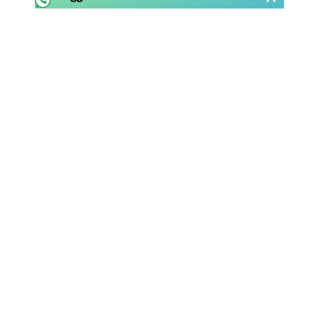
Rassegna Lazio
Social
Calcio
Serie A
Champions League
Europa League
Altri Sport
Formula 1
Tennis
Vela