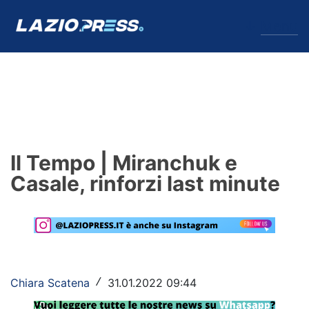
↓
Menu
Lazio
News
Il Tempo | Miranchuk e
Formello
Casale, rinforzi last minute
Infortuni
Primavera
Calciomercato
Chiara Scatena
31.01.2022 09:44
/
Lazio Women