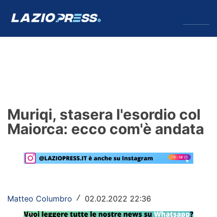
↓
Menu
Lazio
News
Muriqi, stasera l'esordio col
Formello
Maiorca: ecco com'è andata
Infortuni
Primavera
Calciomercato
Matteo Columbro
02.02.2022 22:36
/
Lazio Women