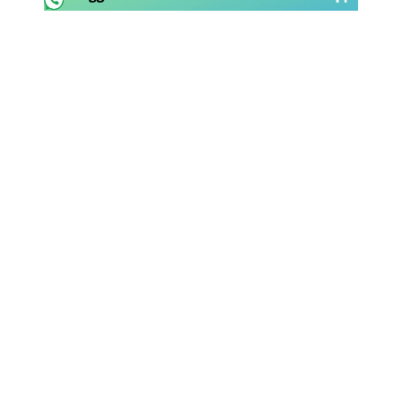
Rassegna Lazio
Social
Calcio
Serie A
Champions League
Europa League
Altri Sport
Formula 1
Tennis
Vela