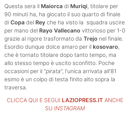
SHOP LAZIO
Questa sera il
Maiorca
di
Muriqi
, titolare per
90 minuti ha, ha giocato il suo quarto di finale
Contatti
di
Copa
del
Rey
che ha visto la squadra uscire
per mano del
Rayo Vallecano
vittorioso per 1-0
grazie al rigore trasformato da
Trejo
nel finale.
Esordio dunque dolce amaro per il
kosovaro
,
che è tornato titolare dopo tanto tempo, ma
allo stesso tempo è uscito sconfitto. Poche
occasioni per il "
pirata
", l'unica arrivata all'81
esimo è un colpo di testa finito alto sopra la
traversa.
CLICCA QUI E SEGUI
LAZIOPRESS.IT
ANCHE
SU
INSTAGRAM