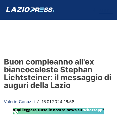
↓
Menu
Lazio
News
Buon compleanno all'ex
Formello
biancoceleste Stephan
Lichtsteiner: il messaggio di
Infortuni
auguri della Lazio
Primavera
Calciomercato
Valerio Canuzzi
16.01.2024 16:58
/
Lazio Women