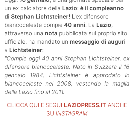
SHOP LAZIO
un ex calciatore della
Lazio
:
è il compleanno
di Stephan Lichtsteiner!
L'ex difensore
Contatti
biancoceleste compie
40 anni
. La
Lazio
,
attraverso una
nota
pubblicata sul proprio sito
ufficiale, ha mandato un
messaggio di auguri
a
Lichtsteiner
:
"Compie oggi 40 anni Stephan Lichtsteiner, ex
difensore biancoceleste. Nato in Svizzera il 16
gennaio 1984, Lichtsteiner è approdato in
biancoceleste nel 2008, vestendo la maglia
della Lazio fino al 2011.
CLICCA QUI E SEGUI
LAZIOPRESS.IT
ANCHE
SU
INSTAGRAM