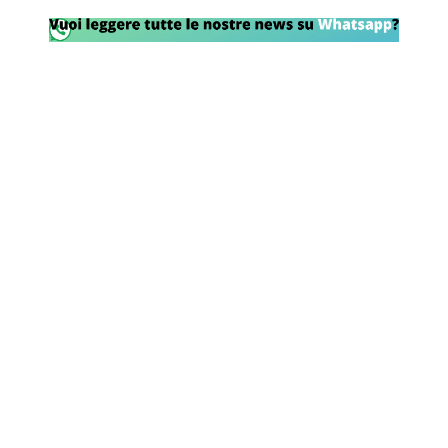
Rassegna Lazio
Social
Calcio
Serie A
Champions League
Europa League
Altri Sport
Formula 1
Tennis
Vela