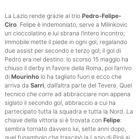
SHOP LAZIO
La Lazio rende grazie al trio
Pedro-Felipe-
Contatti
Ciro
. Felipe è indemoniato, serve a Milinkovic
un cioccolatino e lui sbrana l’intero incontro;
Immobile mette il piede in ogni gol, regalando
due assist per secondo e terzo gol; il gol di
Pedro era nel destino: lo scorso 15 maggio ha
chiuso il derby in favore della Roma, poi l’arrivo
di
Mourinho
lo ha tagliato fuori e ecco che
arriva da
Sarri
, dall’altra parte del Tevere. Quel
tecnico che corre ad abbracciare non appena
siglato il secondo gol, abbraccio a cui ha
partecipato tutta la squadra e tutta la Nord. La
chiave della vittoria si è trovata con
Felipe
:
sembra tornato davvero lui, sette anni dopo,
quel funambolo che trascinò la Lazio di Pioli ai