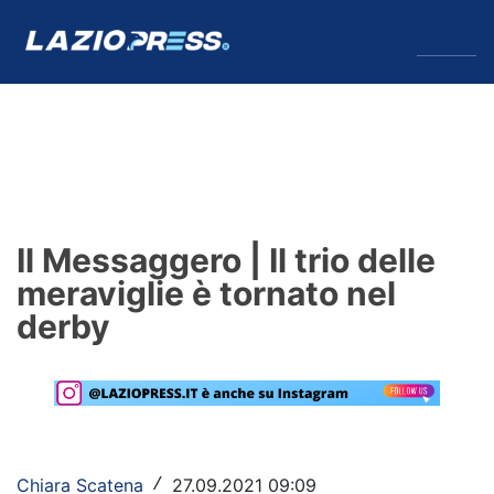
↓
Menu
Lazio
News
Il Messaggero | Il trio delle
Formello
meraviglie è tornato nel
derby
Infortuni
Primavera
Calciomercato
Lazio Women
Chiara Scatena
27.09.2021 09:09
/