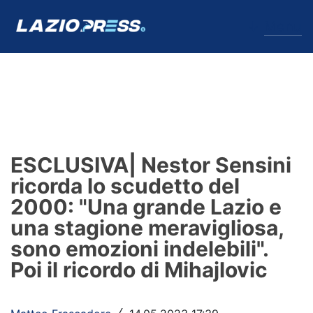
↓
Menu
Lazio
News
ESCLUSIVA| Nestor Sensini
Formello
ricorda lo scudetto del
2000: "Una grande Lazio e
Infortuni
una stagione meravigliosa,
Primavera
sono emozioni indelebili".
Poi il ricordo di Mihajlovic
Calciomercato
Lazio Women