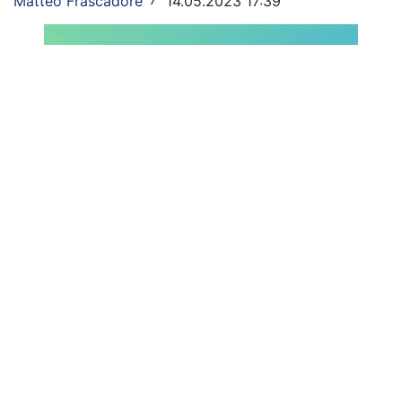
Matteo Frascadore
14.05.2023 17:39
/
Rassegna Lazio
Social
Calcio
Serie A
Champions League
Europa League
Altri Sport
Formula 1
Tennis
Vela