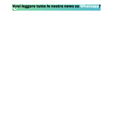
Rassegna Lazio
Social
Calcio
Serie A
Champions League
Europa League
Altri Sport
Formula 1
Tennis
Vela