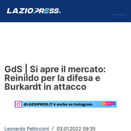
↓
Menu
Lazio
News
GdS | Si apre il mercato:
Formello
Reinildo per la difesa e
Burkardt in attacco
Infortuni
Primavera
Calciomercato
Lazio Women
Leonardo Pelliccioni
03.01.2022 09:35
/