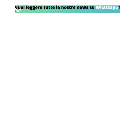
Rassegna Lazio
Social
Calcio
Serie A
Champions League
Europa League
Altri Sport
Formula 1
Tennis
Vela