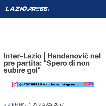
↓
Menu
Lazio
News
Inter-Lazio | Handanovič nel
Formello
pre partita: “Spero di non
subire gol”
Infortuni
Primavera
Calciomercato
Lazio Women
Giulia Pisanu
09.01.2022 20:27
/