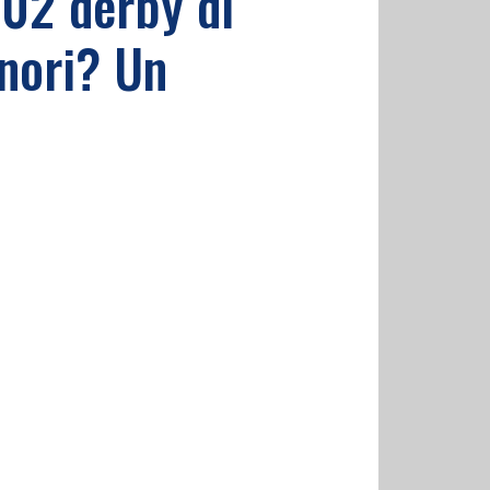
02 derby di
gnori? Un