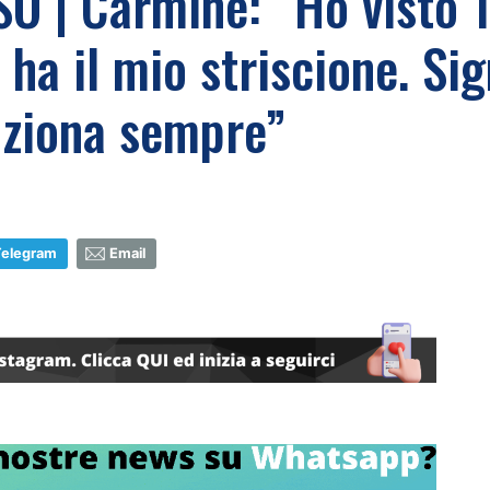
 | Carmine: “Ho visto 1
ha il mio striscione. Si
ziona sempre”
Telegram
Email