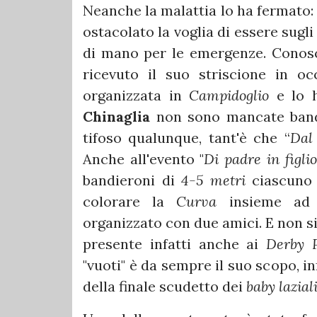
Neanche la malattia lo ha fermato:
ostacolato la voglia di essere sugli 
di mano per le emergenze. Cono
ricevuto il suo striscione in o
organizzata in
Campidoglio
e lo h
Chinaglia
non sono mancate bandi
tifoso qualunque, tant'è che “
Dal
Anche all'evento "
Di padre in figlio
bandieroni di
4-5 metri
ciascuno
colorare la
Curva
insieme ad u
organizzato con due amici. E non si
presente infatti anche ai
Derby 
"vuoti" è da sempre il suo scopo, in
della finale scudetto dei
baby lazial