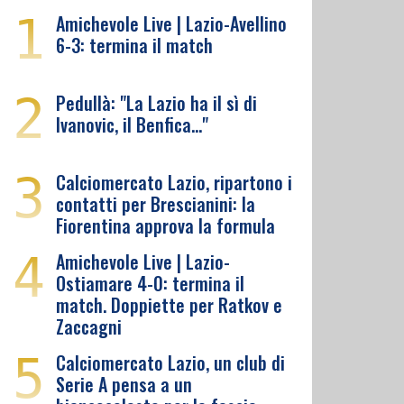
1
Amichevole Live | Lazio-Avellino
6-3: termina il match
2
Pedullà: "La Lazio ha il sì di
Ivanovic, il Benfica…"
3
Calciomercato Lazio, ripartono i
contatti per Brescianini: la
Fiorentina approva la formula
4
Amichevole Live | Lazio-
Ostiamare 4-0: termina il
match. Doppiette per Ratkov e
Zaccagni
5
Calciomercato Lazio, un club di
Serie A pensa a un