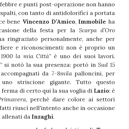
 febbre e punti post-operazione non hanno
spalti, con tanto di antidolorifici a portata
sce bene
Vincenzo D’Amico
,
Immobile
ha
ccasione della festa per la
Scarpa d’Oro
a ringraziato personalmente, anche per
ere e riconoscimenti: non è proprio un
 1900 la mia Città
” è uno dei suoi lavori.
” si notò la sua presenza: portò in
Sud 15
 accompagnati da
7-8mila
palloncini, per
no striscione gigante. Tutto questo
 ferma di certo qui la sua voglia di
Lazio
: è
Primavera
, perchè dare colore ai settori
fatti riuscì nell'intento anche in occasione
i
allenati da
Inzaghi
.