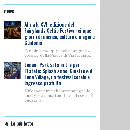
news
Al via la XVII edizione del
Fairylands Celtic Festival: cinque
giorni di musica, cultura e magia a
Guidonia
Prende il via oggi, nella suggestiva
cornice della Pineta di Via Roma a...
Luneur Park si fa in tre per
l’Estate: Splash Zone, Giostre e il
Luna Village, un festival serale a
ingresso gratuito
Un’esperienza che accompagna le
famiglie dal mattino fino alla sera. È
questa la...
🔥 Le più lette