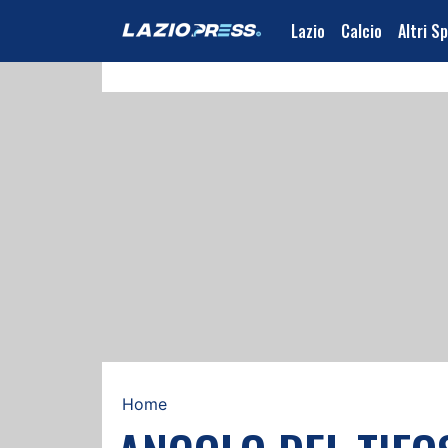
Lazio
Calcio
Altri S
Home