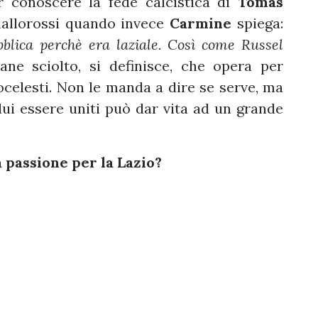
r conoscere la fede calcistica di
Tomas
giallorossi quando invece
Carmine
spiega:
blica perchè era laziale. Così come Russel
ane sciolto, si definisce, che opera per
ocelesti. Non le manda a dire se serve, ma
 lui essere uniti può dar vita ad un grande
 passione per la Lazio?