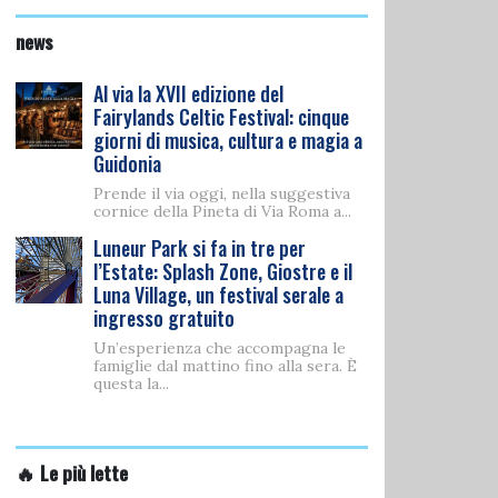
news
Al via la XVII edizione del
Fairylands Celtic Festival: cinque
giorni di musica, cultura e magia a
Guidonia
Prende il via oggi, nella suggestiva
cornice della Pineta di Via Roma a...
Luneur Park si fa in tre per
l’Estate: Splash Zone, Giostre e il
Luna Village, un festival serale a
ingresso gratuito
Un’esperienza che accompagna le
famiglie dal mattino fino alla sera. È
questa la...
🔥 Le più lette