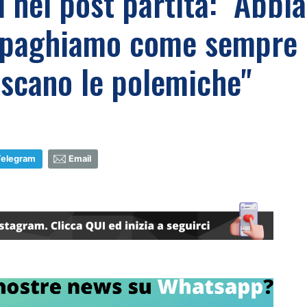
i nel post partita: "Abbi
, paghiamo come sempre i 
iscano le polemiche"
Telegram
Email