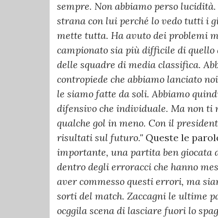
sempre. Non abbiamo perso lucidità. 
strana con lui perché lo vedo tutti i 
mette tutta. Ha avuto dei problemi m
c
ampionato sia più difficile di quello 
delle squadre di media classifica. Ab
contropiede che abbiamo lanciato noi
le siamo fatte da soli. Abbiamo quindi
difensivo che individuale. Ma non ti
qualche gol in meno. Con il presiden
risultati sul futuro."
Queste le parole
importante, una partita ben giocata
dentro degli erroracci che hanno messo
aver commesso questi errori, ma siamo
sorti del match. Zaccagni le ultime p
ocggila scena di lasciare fuori lo spa