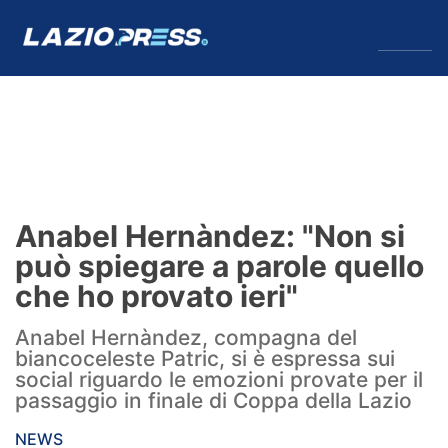
↓
Menu
Lazio
News
Anabel Hernàndez: "Non si
Formello
può spiegare a parole quello
che ho provato ieri"
Infortuni
Anabel Hernàndez, compagna del
Primavera
biancoceleste Patric, si è espressa sui
social riguardo le emozioni provate per il
Calciomercato
passaggio in finale di Coppa della Lazio
Lazio Women
NEWS