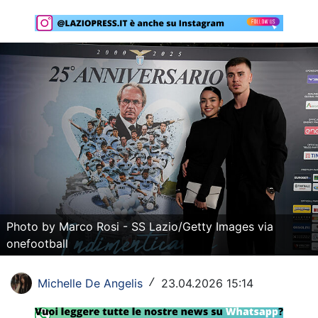
Rassegna Lazio
Social
Calcio
Serie A
Champions League
Europa League
Altri Sport
Photo by Marco Rosi - SS Lazio/Getty Images via
Formula 1
onefootball
Tennis
Michelle De Angelis
23.04.2026 15:14
/
Vela