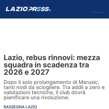
↓
Menu
Lazio
News
Lazio, rebus rinnovi: mezza
Formello
squadra in scadenza tra
2026 e 2027
Infortuni
Dopo il solo prolungamento di Marusic,
Primavera
tanti nodi da sciogliere. Tra addii a zero e
valutazioni tecniche, il club dovrà
Calciomercato
pianificare una rivoluzione.
Lazio Women
RASSEGNA LAZIO