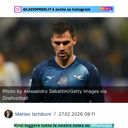
Rassegna Lazio
Social
Calcio
Serie A
Champions League
Europa League
Altri Sport
Photo by Alessandro Sabattini/Getty Images via
Formula 1
Onefootball
Tennis
Matteo Ischiboni
27.02.2026 09:11
/
Vela