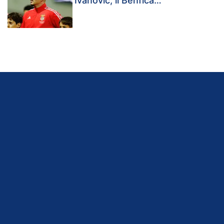
Ivanovic, il Benfica…"