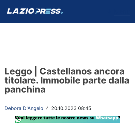
↓
Menu
Lazio
News
Leggo | Castellanos ancora
Formello
titolare. Immobile parte dalla
panchina
Infortuni
Primavera
Debora D'Angelo
20.10.2023 08:45
/
Calciomercato
Lazio Women