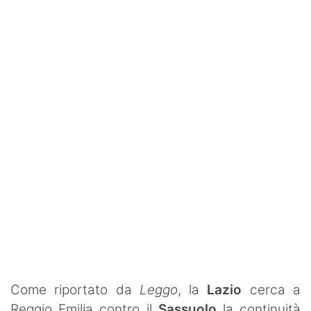
Rassegna Lazio
Social
Calcio
Serie A
Champions League
Europa League
Altri Sport
Formula 1
Tennis
Come riportato da
Leggo
, la
Lazio
cerca a
Vela
Reggio Emilia contro il
Sassuolo
la continuità