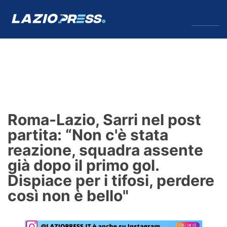
↓
Menu
Lazio
News
Roma-Lazio, Sarri nel post
Formello
partita: “Non c'è stata
reazione, squadra assente
Infortuni
già dopo il primo gol.
Primavera
Dispiace per i tifosi, perdere
così non è bello"
Calciomercato
Lazio Women