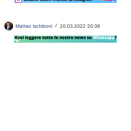
Rassegna Lazio
Social
Matteo Ischiboni
20.03.2022 20:39
/
Calcio
Serie A
Champions League
Europa League
Altri Sport
Formula 1
Tennis
Vela