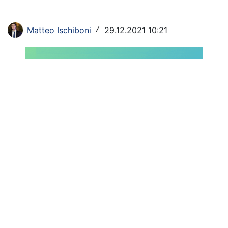
Rassegna Lazio
Matteo Ischiboni
29.12.2021 10:21
/
Social
Calcio
Serie A
Champions League
Europa League
Altri Sport
Formula 1
Tennis
Vela