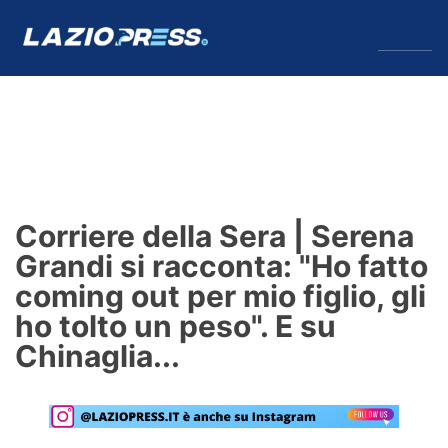
↓
Menu
Lazio
News
Corriere della Sera | Serena
Formello
Grandi si racconta: "Ho fatto
coming out per mio figlio, gli
Infortuni
ho tolto un peso". E su
Primavera
Chinaglia...
Calciomercato
Lazio Women