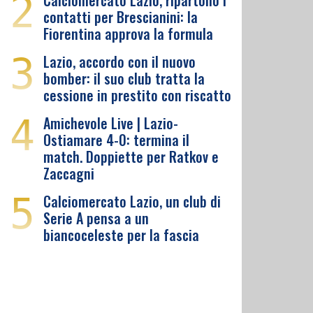
2
Calciomercato Lazio, ripartono i
contatti per Brescianini: la
Fiorentina approva la formula
3
Lazio, accordo con il nuovo
bomber: il suo club tratta la
cessione in prestito con riscatto
4
Amichevole Live | Lazio-
Ostiamare 4-0: termina il
match. Doppiette per Ratkov e
Zaccagni
5
Calciomercato Lazio, un club di
Serie A pensa a un
biancoceleste per la fascia