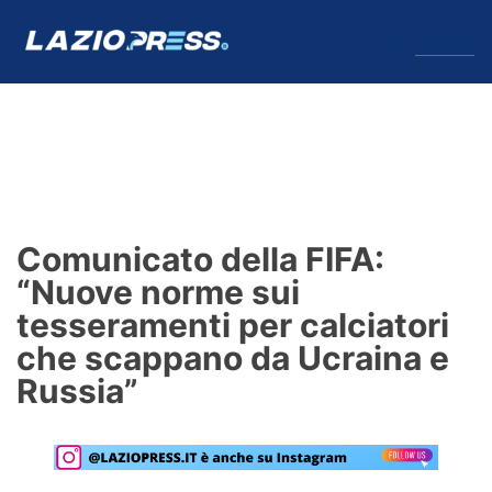
↓
Menu
Lazio
News
Comunicato della FIFA:
Formello
“Nuove norme sui
tesseramenti per calciatori
Infortuni
che scappano da Ucraina e
Primavera
Russia”
Calciomercato
Lazio Women