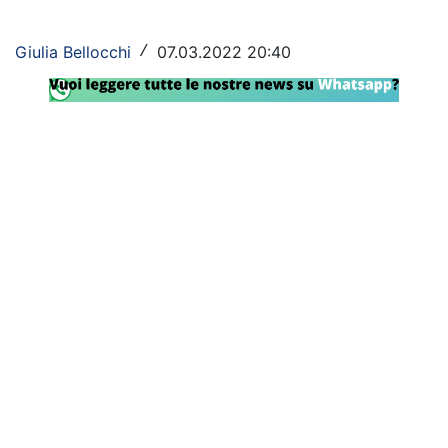
Rassegna Lazio
Giulia Bellocchi
07.03.2022 20:40
/
Social
Calcio
Serie A
Champions League
Europa League
Altri Sport
Formula 1
Tennis
Vela