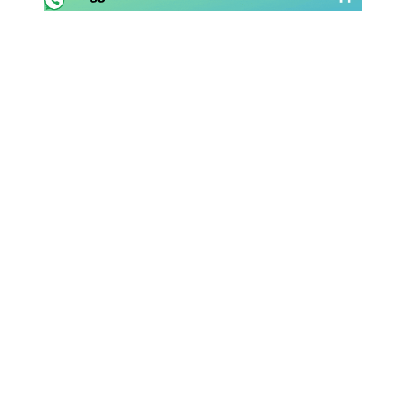
Rassegna Lazio
Social
Calcio
Serie A
Champions League
Europa League
Altri Sport
Formula 1
Tennis
Vela