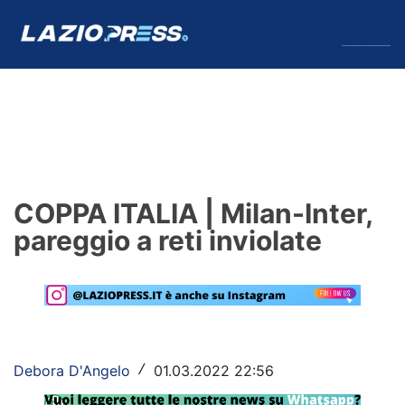
↓
Menu
Lazio
News
COPPA ITALIA | Milan-Inter,
Formello
pareggio a reti inviolate
Infortuni
Primavera
Calciomercato
Debora D'Angelo
01.03.2022 22:56
/
Lazio Women