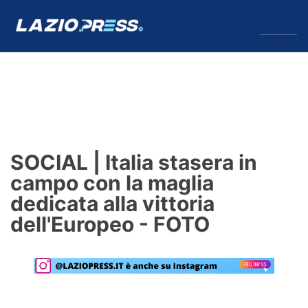
↓
Menu
Lazio
News
SOCIAL | Italia stasera in
Formello
campo con la maglia
dedicata alla vittoria
Infortuni
dell'Europeo - FOTO
Primavera
Calciomercato
Lazio Women