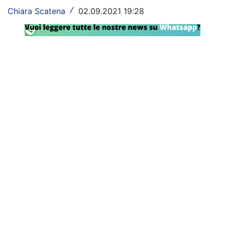
Chiara Scatena
02.09.2021 19:28
/
Rassegna Lazio
Social
Calcio
Serie A
Champions League
Europa League
Altri Sport
Formula 1
Tennis
Vela