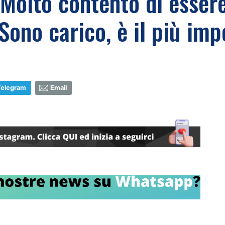
Molto contento di essere 
no carico, è il più impo
Telegram
Email