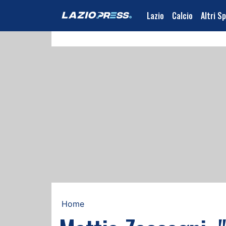
Lazio
Calcio
Altri S
Home