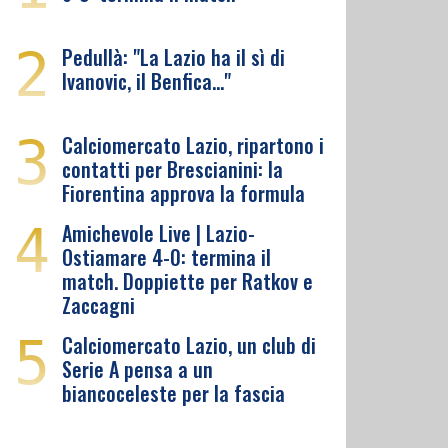
2
Pedullà: "La Lazio ha il sì di
Ivanovic, il Benfica…"
3
Calciomercato Lazio, ripartono i
contatti per Brescianini: la
Fiorentina approva la formula
4
Amichevole Live | Lazio-
Ostiamare 4-0: termina il
match. Doppiette per Ratkov e
Zaccagni
5
Calciomercato Lazio, un club di
Serie A pensa a un
biancoceleste per la fascia