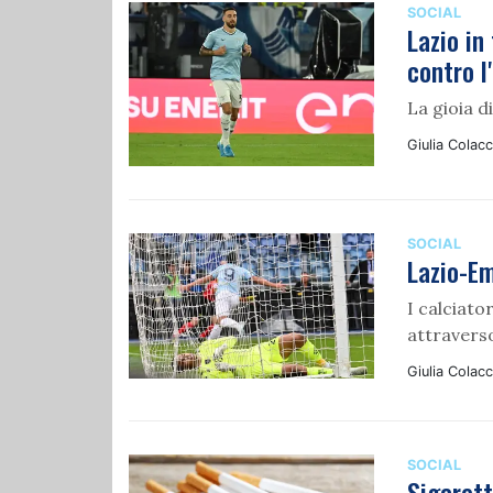
SOCIAL
Lazio in
contro l
La gioia d
Giulia Colacc
SOCIAL
Lazio-Em
I calciato
attraverso
Giulia Colacc
SOCIAL
Sigarett