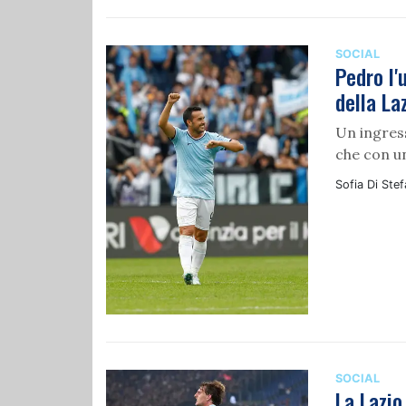
SOCIAL
Pedro l'
della La
Un ingres
che con un
Sofia Di Ste
SOCIAL
La Lazio