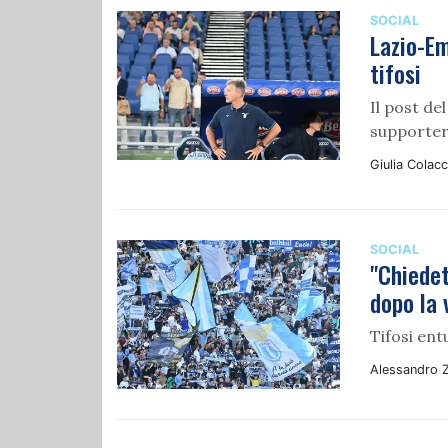
SOCIAL
Lazio-Em
tifosi
Il post de
supporter 
Giulia Colacc
SOCIAL
"Chiedet
dopo la 
Tifosi entu
Alessandro 