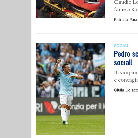
Claudio Lo
fame a R
Patrizio Pasq
SOCIAL
Pedro sc
social!
Il campion
e contagia
Giulia Colacc