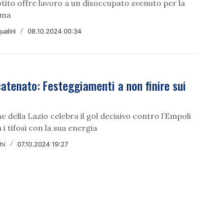
tito offre lavoro a un disoccupato svenuto per la
oma
ualini
/
08.10.2024 00:34
atenato: Festeggiamenti a non finire sui
e della Lazio celebra il gol decisivo contro l’Empoli
 i tifosi con la sua energia
hi
/
07.10.2024 19:27