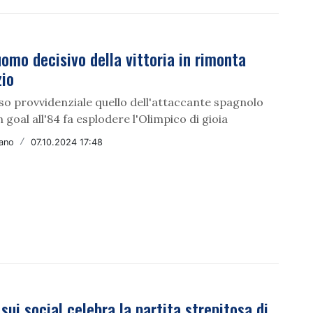
uomo decisivo della vittoria in rimonta
zio
so provvidenziale quello dell'attaccante spagnolo
 goal all'84 fa esplodere l'Olimpico di gioia
fano
/
07.10.2024 17:48
 sui social celebra la partita strepitosa di