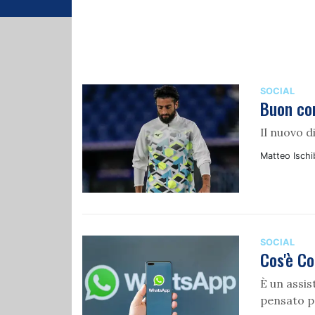
SOCIAL
Buon com
Il nuovo 
Matteo Ischi
SOCIAL
Cos'è Co
È un assist
pensato pe