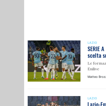
LAZIO
SERIE A 
scelta s
Le formazi
Enilive
Matteo Broz
LAZIO
Lazio-Em