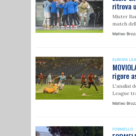
ritrova 
Mister Bar
match dell
Matteo Broz
EUROPA LE
MOVIOLA 
rigore a
L'analisi 
League tr
Matteo Broz
FORMELLO