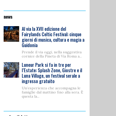
news
Al via la XVII edizione del
Fairylands Celtic Festival: cinque
giorni di musica, cultura e magia a
Guidonia
Prende il via oggi, nella suggestiva
cornice della Pineta di Via Roma a...
Luneur Park si fa in tre per
l’Estate: Splash Zone, Giostre e il
Luna Village, un festival serale a
ingresso gratuito
Un’esperienza che accompagna le
famiglie dal mattino fino alla sera. È
questa la...