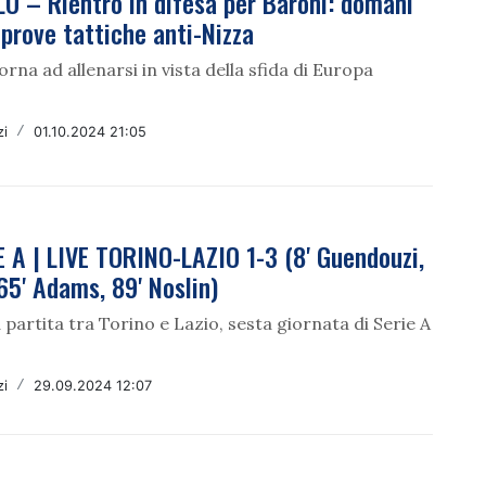
O – Rientro in difesa per Baroni: domani
e prove tattiche anti-Nizza
orna ad allenarsi in vista della sfida di Europa
zi
/
01.10.2024 21:05
 A | LIVE TORINO-LAZIO 1-3 (8' Guendouzi,
 65' Adams, 89' Noslin)
lla partita tra Torino e Lazio, sesta giornata di Serie A
zi
/
29.09.2024 12:07