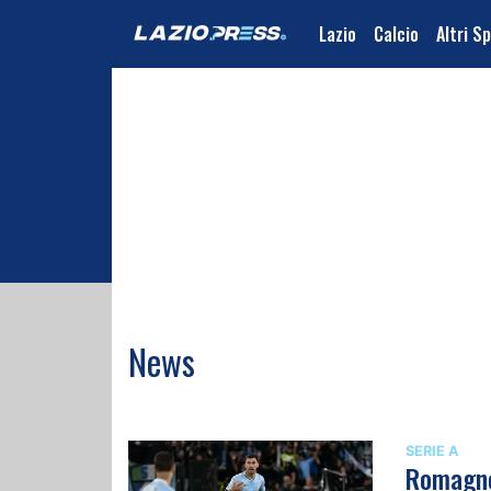
Lazio
Calcio
Altri S
Matteo Brozzi
News
SERIE A
Romagnol