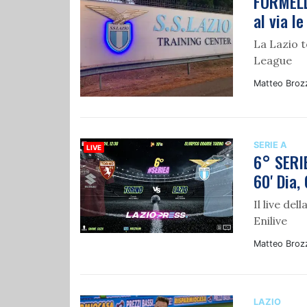
FORMELL
al via l
La Lazio t
League
Matteo Broz
SERIE A
6° SERIE
60' Dia,
Il live de
Enilive
Matteo Broz
LAZIO