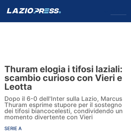
↓
Menu
Lazio
News
Thuram elogia i tifosi laziali:
Formello
scambio curioso con Vieri e
Leotta
Infortuni
Dopo il 6-0 dell'Inter sulla Lazio, Marcus
Primavera
Thuram esprime stupore per il sostegno
dei tifosi biancocelesti, condividendo un
Calciomercato
momento divertente con Vieri
Lazio Women
SERIE A