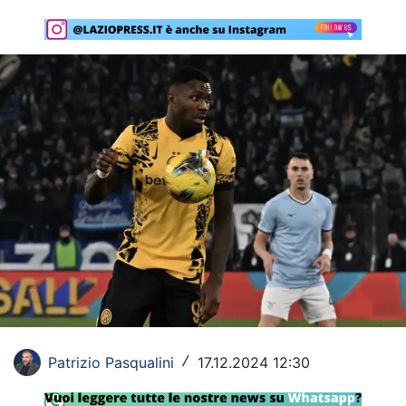
Rassegna Lazio
Social
Calcio
Serie A
Champions League
Europa League
Altri Sport
Formula 1
Tennis
Patrizio Pasqualini
17.12.2024 12:30
/
Vela