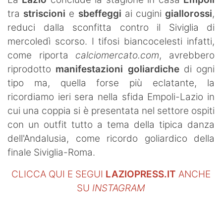
SHOP LAZIO
tra
striscioni
e
sbeffeggi
ai cugini
giallorossi
,
reduci dalla sconfitta contro il Siviglia di
Contatti
mercoledì scorso. I tifosi biancocelesti infatti,
come riporta
calciomercato.com
, avrebbero
riprodotto
manifestazioni
goliardiche
di ogni
tipo ma, quella forse più eclatante, la
ricordiamo ieri sera nella sfida Empoli-Lazio in
cui una coppia si è presentata nel settore ospiti
con un outfit tutto a tema della tipica danza
dell'Andalusia, come ricordo goliardico della
finale Siviglia-Roma.
CLICCA QUI E SEGUI
LAZIOPRESS.IT
ANCHE
SU
INSTAGRAM