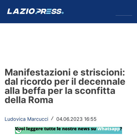
↓
Menu
Lazio
News
Manifestazioni e striscioni:
Formello
dal ricordo per il decennale
alla beffa per la sconfitta
Infortuni
della Roma
Primavera
Calciomercato
Ludovica Marcucci
04.06.2023 16:55
/
Lazio Women