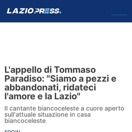
↓
Menu
Lazio
News
L'appello di Tommaso
Formello
Paradiso: "Siamo a pezzi e
abbandonati, ridateci
Infortuni
l'amore e la Lazio"
Primavera
Il cantante biancoceleste a cuore aperto
sull'attuale situazione in casa
Calciomercato
biancoceleste
Lazio Women