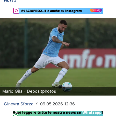
NEWS
Rassegna Lazio
Social
Calcio
Serie A
Champions League
Europa League
Altri Sport
Formula 1
Mario Gila - Depositphotos
Tennis
Ginevra Sforza
09.05.2026 12:36
/
Vela