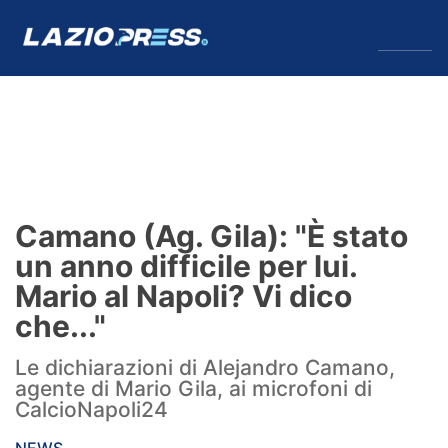
↓
Menu
Lazio
News
Camano (Ag. Gila): "È stato
Formello
un anno difficile per lui.
Mario al Napoli? Vi dico
Infortuni
che..."
Primavera
Le dichiarazioni di Alejandro Camano,
agente di Mario Gila, ai microfoni di
Calciomercato
CalcioNapoli24
Lazio Women