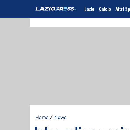
Lazio
Calcio
Altri S
Home
News
/