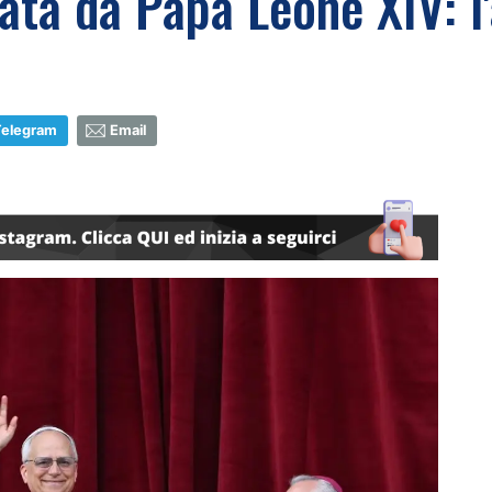
vata da Papa Leone XIV: l
Telegram
Email