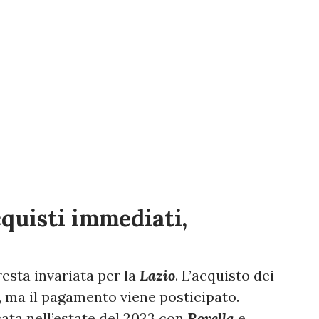
cquisti immediati,
 resta invariata per la
Lazio
. L’acquisto dei
o, ma il pagamento viene posticipato.
ata nell’estate del 2023 con
Rovella
e