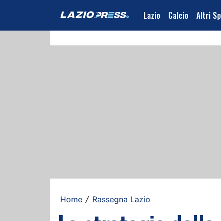
Lazio
Calcio
Altri S
Home
Rassegna Lazio
/