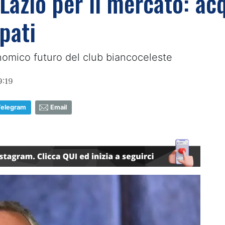
 Lazio per il mercato: acq
pati
onomico futuro del club biancoceleste
9:19
Telegram
Email