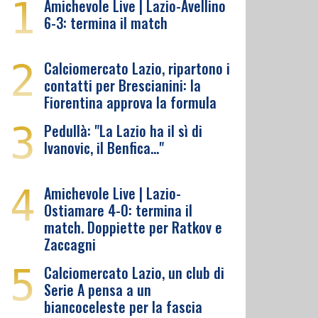
1
Amichevole Live | Lazio-Avellino
6-3: termina il match
2
Calciomercato Lazio, ripartono i
contatti per Brescianini: la
Fiorentina approva la formula
3
Pedullà: "La Lazio ha il sì di
Ivanovic, il Benfica…"
4
Amichevole Live | Lazio-
Ostiamare 4-0: termina il
match. Doppiette per Ratkov e
Zaccagni
5
Calciomercato Lazio, un club di
Serie A pensa a un
biancoceleste per la fascia