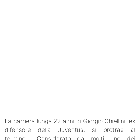
Rassegna Lazio
Social
Calcio
Serie A
Champions League
Europa League
Altri Sport
Formula 1
Tennis
La carriera lunga 22 anni di Giorgio Chiellini, ex
difensore della Juventus, si protrae al
Vela
termine. Considerato da molti uno dei