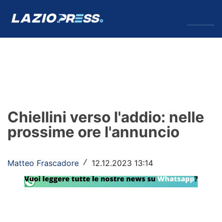
↓
Menu
Lazio
News
Chiellini verso l'addio: nelle
Formello
prossime ore l'annuncio
Infortuni
Matteo Frascadore
12.12.2023 13:14
/
Primavera
Calciomercato
Lazio Women