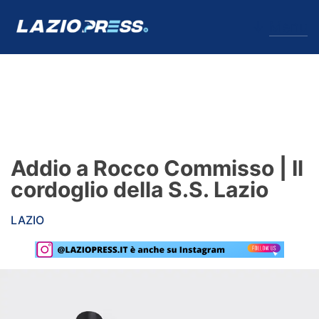
↓
Menu
Lazio
News
Addio a Rocco Commisso | Il
Formello
cordoglio della S.S. Lazio
Infortuni
LAZIO
Primavera
Calciomercato
Lazio Women