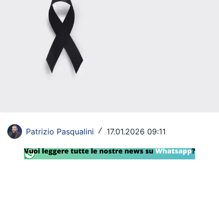
Rassegna Lazio
Social
Calcio
Serie A
Champions League
Europa League
Patrizio Pasqualini
17.01.2026 09:11
/
Altri Sport
Formula 1
Tennis
Vela