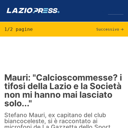
↓
Menu
1/2 pagine
Successivo
→
Lazio
News
Formello
Mauri: "Calcioscommesse? i
tifosi della Lazio e la Società
Infortuni
non mi hanno mai lasciato
Primavera
solo..."
Calciomercato
Stefano Mauri, ex capitano del club
biancoceleste, si è raccontato ai
Lazio Women
microfoni de La Gazzetta dello Sport,