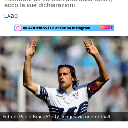
ecco le sue dichiarazioni
Rassegna Lazio
LAZIO
Social
Calcio
Serie A
Champions League
Europa League
Altri Sport
Formula 1
Tennis
Foto di Paolo Bruno/Getty Images via onefootball
Vela