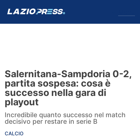
↓
Menu
Lazio
News
Salernitana-Sampdoria 0-2,
Formello
partita sospesa: cosa è
successo nella gara di
Infortuni
playout
Primavera
Incredibile quanto successo nel match
decisivo per restare in serie B
Calciomercato
CALCIO
Lazio Women