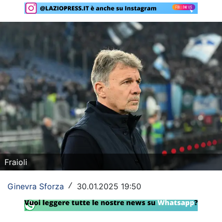
Rassegna Lazio
Social
Calcio
Serie A
Champions League
Europa League
Altri Sport
Fraioli
Formula 1
Ginevra Sforza
30.01.2025 19:50
/
Tennis
Vela