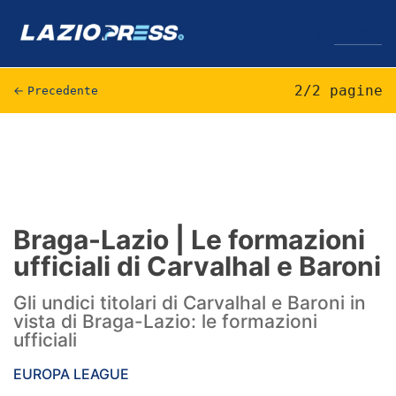
↓
Menu
2/2 pagine
←
Precedente
Lazio
News
Formello
Braga-Lazio | Le formazioni
ufficiali di Carvalhal e Baroni
Infortuni
Gli undici titolari di Carvalhal e Baroni in
Primavera
vista di Braga-Lazio: le formazioni
ufficiali
Calciomercato
EUROPA LEAGUE
Lazio Women