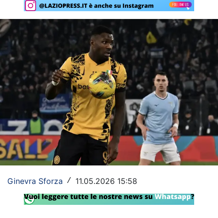
Rassegna Lazio
Social
Calcio
Serie A
Champions League
Europa League
Altri Sport
Formula 1
Ginevra Sforza
11.05.2026 15:58
/
Tennis
Vela