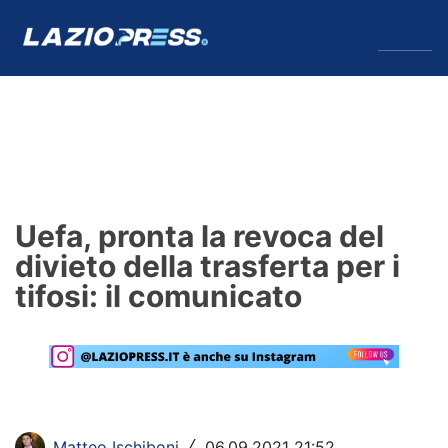
↓
Menu
Lazio
News
Uefa, pronta la revoca del
Formello
divieto della trasferta per i
tifosi: il comunicato
Infortuni
Primavera
Calciomercato
Lazio Women
Matteo Ischiboni
06.09.2021 21:52
/