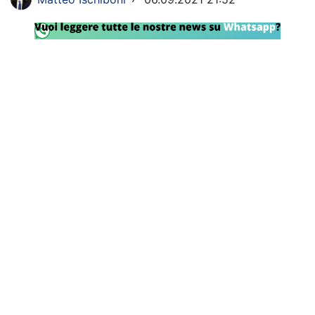
Rassegna Lazio
Social
Calcio
Serie A
Champions League
Europa League
Altri Sport
Formula 1
Tennis
Vela