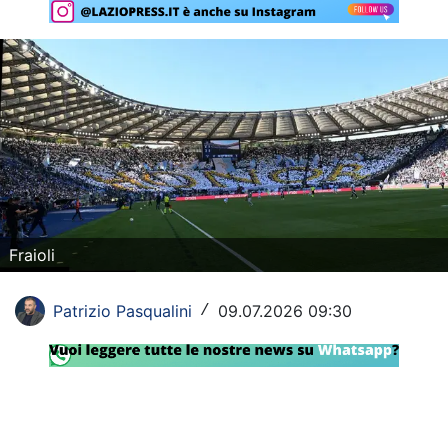
Rassegna Lazio
Social
Calcio
Serie A
Champions League
Europa League
Fraioli
Altri Sport
Patrizio Pasqualini
09.07.2026 09:30
/
Formula 1
Tennis
Vela