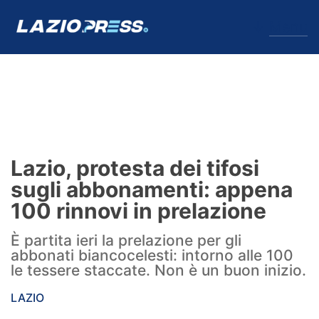
↓
Menu
Lazio
News
Lazio, protesta dei tifosi
Formello
sugli abbonamenti: appena
100 rinnovi in prelazione
Infortuni
È partita ieri la prelazione per gli
Primavera
abbonati biancocelesti: intorno alle 100
le tessere staccate. Non è un buon inizio.
Calciomercato
LAZIO
Lazio Women