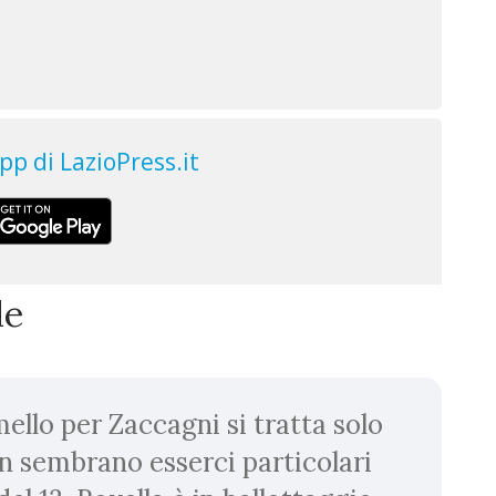
le
mello per Zaccagni si tratta solo
on sembrano esserci particolari