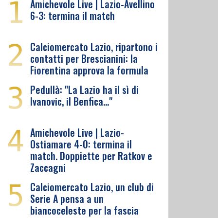
1
Amichevole Live | Lazio-Avellino
6-3: termina il match
2
Calciomercato Lazio, ripartono i
contatti per Brescianini: la
Fiorentina approva la formula
3
Pedullà: "La Lazio ha il sì di
Ivanovic, il Benfica…"
4
Amichevole Live | Lazio-
Ostiamare 4-0: termina il
match. Doppiette per Ratkov e
Zaccagni
5
Calciomercato Lazio, un club di
Serie A pensa a un
biancoceleste per la fascia