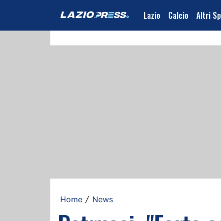
Lazio
Calcio
Altri S
Home
News
/