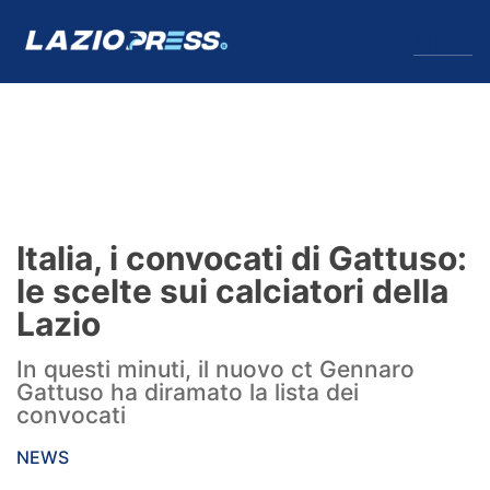
↓
Menu
Lazio
News
Italia, i convocati di Gattuso:
Formello
le scelte sui calciatori della
Lazio
Infortuni
In questi minuti, il nuovo ct Gennaro
Primavera
Gattuso ha diramato la lista dei
convocati
Calciomercato
NEWS
Lazio Women