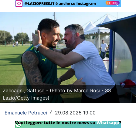
Rassegna Lazio
Social
Calcio
Serie A
Champions League
Europa League
Altri Sport
Zaccagni, Gattuso - (Photo by Marco Rosi - SS
Lazio/Getty Images)
Formula 1
Emanuele Petrucci
29.08.2025 19:00
/
Tennis
Vela